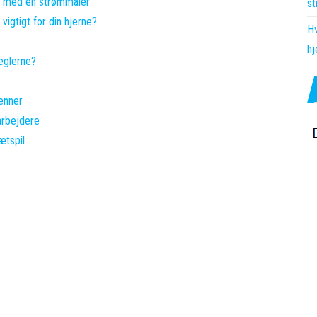
ng med en strømmåler
s
vigtigt for din hjerne?
Hv
hj
eglerne?
venner
arbejdere
ætspil