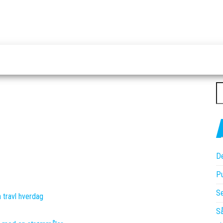
S
ef
De
Pu
Se
n travl hverdag
Så