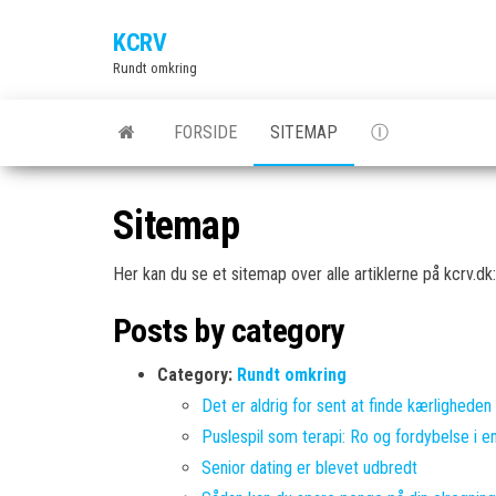
Skip
KCRV
to
Rundt omkring
the
content
FORSIDE
SITEMAP
Ⓘ
Sitemap
Her kan du se et sitemap over alle artiklerne på kcrv.dk:
Posts by category
Category:
Rundt omkring
Det er aldrig for sent at finde kærligheden
Puslespil som terapi: Ro og fordybelse i e
Senior dating er blevet udbredt